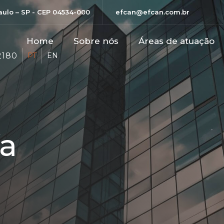
Paulo – SP - CEP 04534-000
efcan@efcan.com.br
Home
Sobre nós
Áreas de atuação
2180
PT
EN
ía